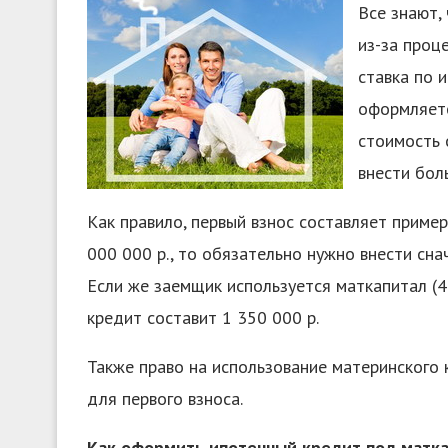
Все знают,
из-за проц
ставка по 
оформляетс
стоимость 
внести бол
Как правило, первый взнос составляет приме
000 000 р., то обязательно нужно внести снач
Если же заемщик используется маткапитал (450
кредит составит 1 350 000 р.
Также право на использование материнского 
для первого взноса.
Как оформить ипотечный кредит под матк