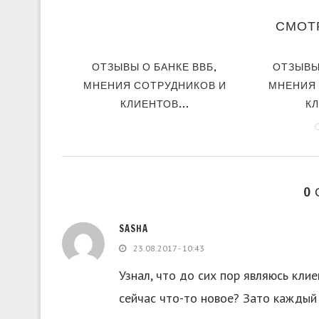
СМОТ
ОТЗЫВЫ О БАНКЕ ВВБ,
ОТЗЫВЫ
АНКЕ,
МНЕНИЯ СОТРУДНИКОВ И
МНЕНИЯ 
ИКОВ И
КЛИЕНТОВ...
КЛ
НКА
0
SASHA
23.08.2017 - 10:43
Узнал, что до сих пор являюсь клие
сейчас что-то новое? Зато каждый